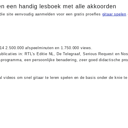
s en een handig lesboek met alle akkoorden
p die site eenvoudig aanmelden voor een gratis proefles
gitaar spelen
014 2.500.000 afspeelminuten en 1.750.000 views.
ublicaties in: RTL’s Editie NL, De Telegraaf, Serious Request en No
sprogramma, een persoonlijke benadering, zeer goed didactische p
l videos om snel gitaar te leren spelen en de basis onder de knie te 