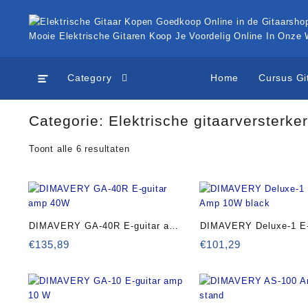
Ga
naar
de
Mooie Elektrische Gitaren Koop Je Voordelig Online In Onze
inhoud
Category
Home
Cursus Gi
Categorie:
Elektrische gitaarversterker
Gesorteerd
Toont alle 6 resultaten
op
prijs:
hoog
naar
laag
DIMAVERY GA-40R E-guitar amp
DIMAVERY Deluxe-1 E-
40W
Amp 10W black
€
135,89
€
101,29