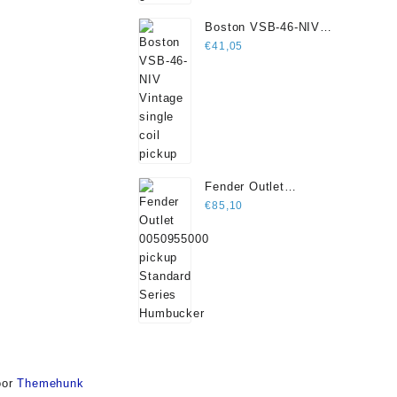
Boston VSB-46-NIV
Vintage single coil
€
41,05
pickup
Fender Outlet
0050955000 pickup
€
85,10
Standard Series
Humbucker
or
Themehunk