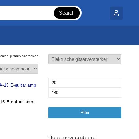
Search
ische gitaarversterker
Min.
prijs
Max.
prijs
5 E-guitar amp
Filter
Hoog gewaardeerd: