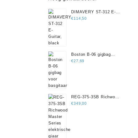
DIMAVERY ST-312 E-
Guitar, black
€
114,50
Boston B-06 gigbag
voor basgitaar
€
27,69
REG-375-3SB Richwood
Master Series
€
349,00
elektrische giaar