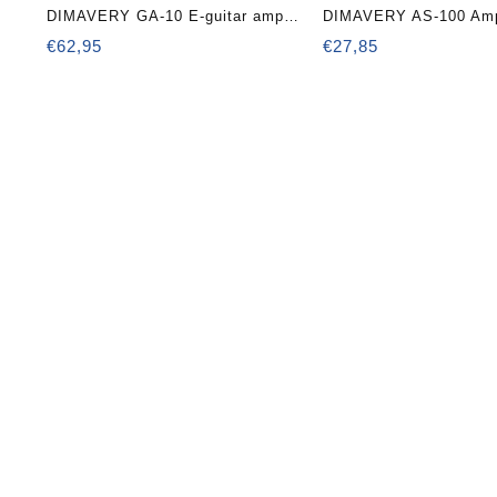
DIMAVERY GA-10 E-guitar amp
DIMAVERY AS-100 Ampl
10 W
stand
€
62,95
€
27,85