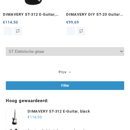
DIMAVERY ST-312 E-Guitar,
DIMAVERY DIY ST-20 Guitar
black
construction kit
€
114,50
€
99,69
Prijs:
—
Min
Max
prij
prij
Filter
Hoog gewaardeerd:
DIMAVERY ST-312 E-Guitar, black
€
114,50