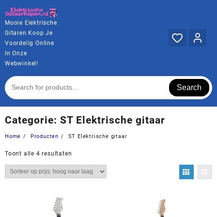
Ga
naar
Mooie Elektrische
de
Gitaren Koop Je
inhoud
Voordelig Online
In Onze
Webwinkel!
Search
Categorie:
ST Elektrische gitaar
Home
Producten
ST Elektrische gitaar
Gesorteerd
Toont alle 4 resultaten
op
prijs:
hoog
naar
laag