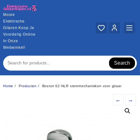
Ga
naar
Mooie
de
Elektrische
inhoud
Gitaren Koop Je
Voordelig Online
In Onze
Webwinkel!
Search
Home
Producten
Boston 62-NLR stemmechanieken voor gitaar
←
→