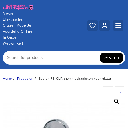
Ga
naar
Mooie
de
Elektrische
inhoud
Gitaren Koop Je
Voordelig Online
In Onze
Webwinkel!
Search
Home
Producten
Boston 75-CLR stemmechanieken voor gitaar
←
→