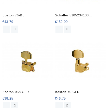
Boston 76-BL
Schaller 5105234130
stemmechanieken voor gitaar
GrandTune Single machine
€
43,70
€
152,99
heads 3L3R Butterbean
Boston 058-GLR
Boston 70-GLR
stemmechanieken voor gitaar
stemmechanieken voor gitaar
€
38,25
€
46,75