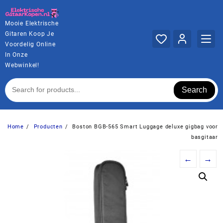
Ga
naar
Mooie Elektrische
de
Gitaren Koop Je
inhoud
Voordelig Online
In Onze
Webwinkel!
Search
Home
Producten
Boston BGB-565 Smart Luggage deluxe gigbag voor
basgitaar
←
→