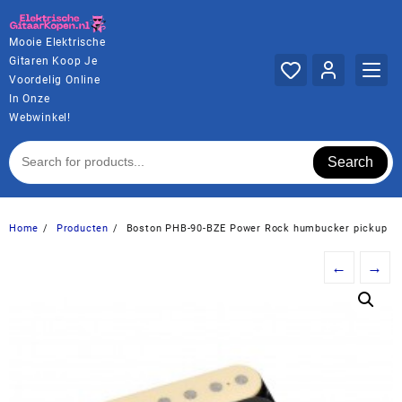
Ga
naar
Mooie Elektrische
de
Gitaren Koop Je
inhoud
Voordelig Online
In Onze
Webwinkel!
Search
Home
Producten
Boston PHB-90-BZE Power Rock humbucker pickup
←
→