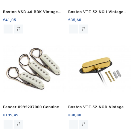
Boston VSB-46-BBK Vintage
Boston VTE-52-NCH Vintage
single coil pickup
single coil pickup
€
41,05
€
35,60
Fender 0992237000 Genuine
Boston VTE-52-NGD Vintage
Replacement Part pickup set
single coil pickup
€
199,49
€
38,80
Pure Vintage ’65 Strat