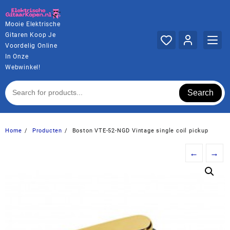
Ga
naar
Mooie Elektrische
de
Gitaren Koop Je
inhoud
Voordelig Online
In Onze
Webwinkel!
Search
Home
Producten
Boston VTE-52-NGD Vintage single coil pickup
←
→