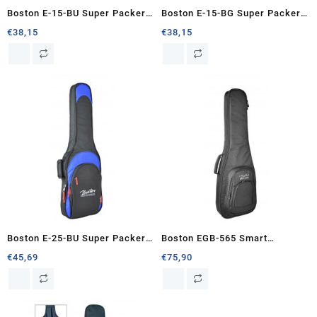
Boston E-15-BU Super Packer
Boston E-15-BG Super Packer
gigbag voor elektrische gitaar
gigbag voor elektrische gitaar
€
38,15
€
38,15
Boston E-25-BU Super Packer
Boston EGB-565 Smart
gigbag voor elektrische gitaar
Luggage deluxe gigbag voor
€
45,69
€
75,90
elektrische gitaar