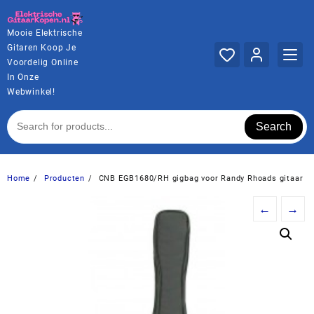
Ga
naar
Mooie Elektrische
de
Gitaren Koop Je
inhoud
Voordelig Online
In Onze
Webwinkel!
Search
Home
Producten
CNB EGB1680/RH gigbag voor Randy Rhoads gitaar
←
→