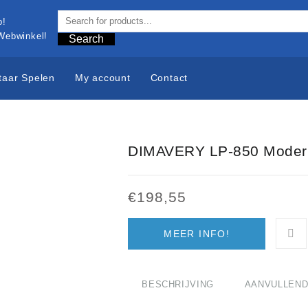
 Webwinkel!
Search
taar Spelen
My account
Contact
DIMAVERY LP-850 Modern 
€
198,55
MEER INFO!
BESCHRIJVING
AANVULLEND