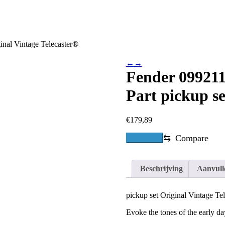
inal Vintage Telecaster®
←
→
Fender 09921
Part pickup se
€
179,89
⇆
Compare
Meer info!
Beschrijving
Aanvull
pickup set Original Vintage Te
Evoke the tones of the early da