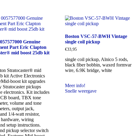
Boston VSC-57-BWH Vintage
0057577000 Genuine
single coil pickup
ent Part Eric Clapton
€
33,95
ster® mid boost 25db kit
single coil pickup, Alnico 5 rods,
black fiber bobbin, waxed formvar
ton Stratocaster® mid
wire, 6.9K bridge, white
b kit Active Electronics
Mid-boost kit upgrades
Meer info!
y Stratocaster pickups
Snelle weergave
e electronics. Kit includes
PCB board, TBX tone
eter, volume and tone
eters, output jack,
and 1/4-watt resistor,
 hardware, wiring
nd setup instructions.
nd pickup selector switch
ded. Features Mid-boost