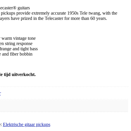
caster® guitars
pickups provide extremely accurate 1950s Tele twang, with the
ayers have prized in the Telecaster for more than 60 years.
 warm vintage tone
en string response
range and tight bass
e and fiber bobbin
 tijd uitverkocht.
r
e:
Elektrische gitaar pickups