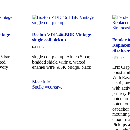
ntage
Boston VDE-46-BBK Vintage
single coil pickup
Fender 
Replacem
€
41,05
Stratoca
5 bar,
single coil pickup, Alnico 5 bar,
€
87,30
xed
braided shield wiring, waxed
ivory
enamel wire, 9.5K bridge, black
Eric Clap
boost 25d
With Ease
Meer info!
nearly an
Snelle weergave
with activ
primary 
potentiom
potentiom
capacitor 
mounting
diagram a
Pickups a
not inclu