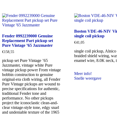
Boston VDE-46-NIV Vi
Fender 0992239000 Genuine
single coil pickup
Replacement Part pickup set
€
41,05
Pure Vintage ’65 Jazzmaster
single coil pickup, Alnico 
€
158,55
braided shield wiring, wa
pickup set Pure Vintage ’65
enamel wire, 8.0K neck, 
Jazzmaster, vintage white Pure
vintage pickup power From vintage
Meer info!
bobbin construction to genuine
Snelle weergave
original-era cloth wiring, all Fender
Pure Vintage pickups are wound to
precise specifications for authentic,
traditional Fender tone and
performance. No other pickups
project the iconoclastic clean-and-
clear vintage-style tone, edgy snarl
and undeniable texture of the 1965
…