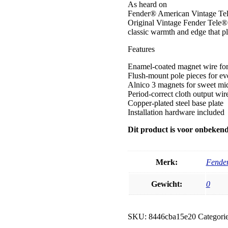
As heard on
Fender® American Vintage Tele
Original Vintage Fender Tele® 
classic warmth and edge that pl
Features
Enamel-coated magnet wire for
Flush-mount pole pieces for ev
Alnico 3 magnets for sweet mid
Period-correct cloth output wir
Copper-plated steel base plate
Installation hardware included
Dit product is voor onbekende
Merk:
Fende
Gewicht:
0
SKU:
8446cba15e20
Categori