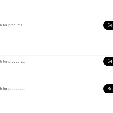
nkel!
Se
nkel!
Se
Se