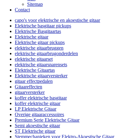
Sitemap
Contact
capo's voor elektrische en akoestische gitaar
Elektrische basgitaar pickups
Elektrische Basgitaartas
Elektrische gitaar
Elektrische gitaar pickups
elektrische gitaarbruggen
elektrische gitaarbrugonderdelen
elektrische gitaarset
elektrische gitaarsnarensets
Elektrische Gitaartas
Elektrische gitaarversterker
gitaar effectpedalen
Gitaareffecten
gitaarversterker
koffer elektrische basgitaar
koffer elektrische gitaar
LP Elektrische Gitaar
Overige gitaaraccessoires
Premium Serie Elektrische Gitaar
Semi akoestische gitaar
ST Elektrische gitaar
Stemmechanieken voor Elektro-Akoestische Gitaar