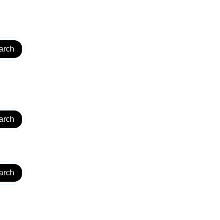
arch
arch
arch