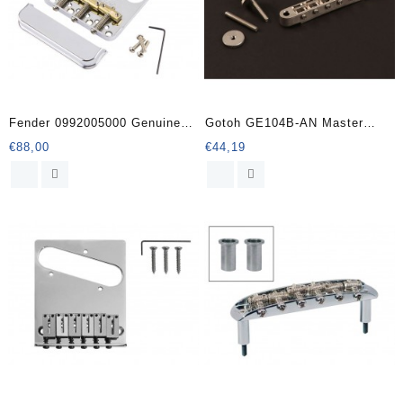
Fender 0992005000 Genuine
Gotoh GE104B-AN Master
Replacement Part bridge
Relic Collection bridge for e-
€
88,00
€
44,19
assembly for American Pro
guitar
Telecaster