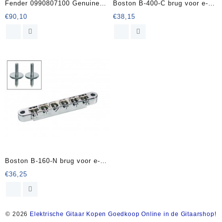
Fender 0990807100 Genuine
Boston B-400-C brug voor e-
Replacement Part bridge
gitaar
€
90,10
€
38,15
assembly American Series
(’86-’07) Tele
Boston B-160-N brug voor e-
guitar
€
36,25
© 2026
Elektrische Gitaar Kopen Goedkoop Online in de Gitaarshop!