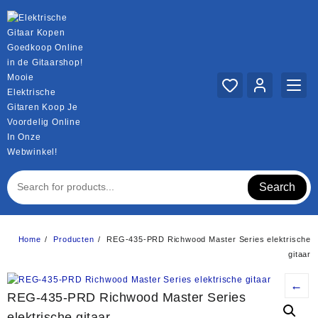
Ga
naar
de
inhoud
Mooie
Elektrische
Gitaren Koop Je
Voordelig Online
In Onze
Webwinkel!
Search
Home
Producten
REG-435-PRD Richwood Master Series elektrische
gitaar
←
REG-435-PRD Richwood Master Series
elektrische gitaar