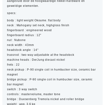
aangevuld door de hoogwaardige nikkel-hardware en
geweldige elementen.
specs:
body : light weight Okoume. flat body
neck : Mahogany set neck, highgloss finish
fingerboard : engineered wood
fingerboard radius : 12”
nut : Nubone
neck width : 43mm
headstock angle : 14°
trussrod : two-way adjustable at the headstock
machine heads : DerJung diecast nickel
frets : 22
neck pickup : P-90 single coil in humbucker size, ceramic bar
magnet
bridge pickup : P-90 single coil in humbucker size, ceramic
bar magnet
switch : 3 way switch
controls : mastervolume, master tone
bridge : Duesenberg Tremola nickel and roller bridge
weight : app. 3,6 kg