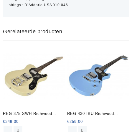
strings : D’Addario USA 010-046
Gerelateerde producten
REG-375-SWH Richwood
REG-430-IBU Richwood
Master Series elektrische
Master Series elektrische
€
349,00
€
259,00
giaar
gitaar