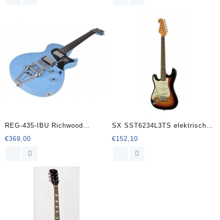
REG-435-IBU Richwood
SX SST6234L3TS elektrische
Master Series elektrische
gitaar 3/4
€
369,00
€
152,10
gitaar