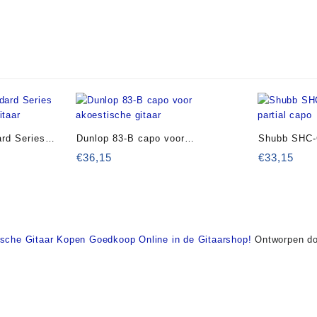
rd Series
Dunlop 83-B capo voor
Shubb SHC-C
gitaar
akoestische gitaar
partial capo
€
36,15
€
33,15
ische Gitaar Kopen Goedkoop Online in de Gitaarshop!
Ontworpen do