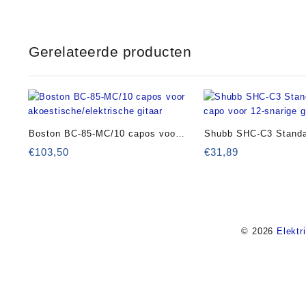
Gerelateerde producten
Boston BC-85-MC/10 capos voor
Shubb SHC-C3 Standa
akoestische/elektrische gitaar
capo voor 12-snarige 
€
103,50
€
31,89
© 2026
Elektr