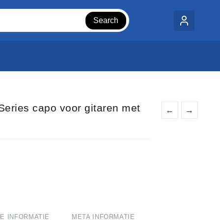
Search
eries capo voor gitaren met
←
→
E INFORMATIE
META INFORMATIE