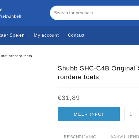
 Webwinkel!
taar Spelen
My account
Contact
 met rondere toets
Shubb SHC-C4B Original S
rondere toets
€
31,89
MEER INFO!
BESCHRIJVING
AANVULLEND