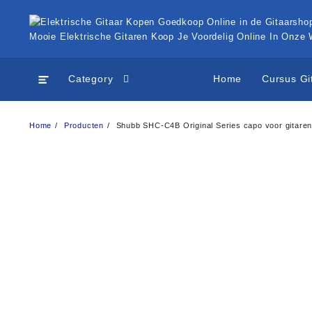
Ga
naar
de
Mooie Elektrische Gitaren Koop Je Voordelig Online In Onze
inhoud
Category
Home
Cursus Gi
Home
Producten
Shubb SHC-C4B Original Series capo voor gitaren