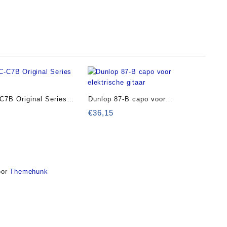
7B Original Series
Dunlop 87-B capo voor
elektrische gitaar
€
36,15
or
Themehunk