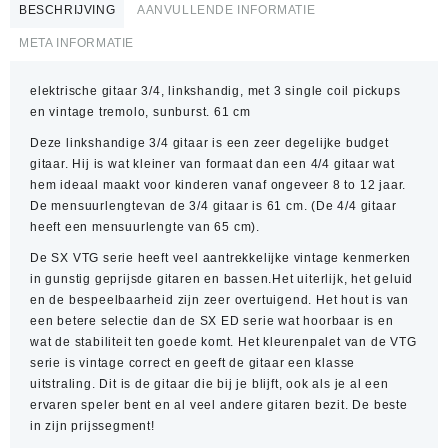
BESCHRIJVING
AANVULLENDE INFORMATIE
META INFORMATIE
elektrische gitaar 3/4, linkshandig, met 3 single coil pickups
en vintage tremolo, sunburst. 61 cm
Deze linkshandige 3/4 gitaar is een zeer degelijke budget
gitaar. Hij is wat kleiner van formaat dan een 4/4 gitaar wat
hem ideaal maakt voor kinderen vanaf ongeveer 8 to 12 jaar.
De mensuurlengtevan de 3/4 gitaar is 61 cm. (De 4/4 gitaar
heeft een mensuurlengte van 65 cm).
De SX VTG serie heeft veel aantrekkelijke vintage kenmerken
in gunstig geprijsde gitaren en bassen.Het uiterlijk, het geluid
en de bespeelbaarheid zijn zeer overtuigend. Het hout is van
een betere selectie dan de SX ED serie wat hoorbaar is en
wat de stabiliteit ten goede komt. Het kleurenpalet van de VTG
serie is vintage correct en geeft de gitaar een klasse
uitstraling. Dit is de gitaar die bij je blijft, ook als je al een
ervaren speler bent en al veel andere gitaren bezit. De beste
in zijn prijssegment!