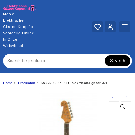
Ga
naar
Mooie
de
Elektrische
inhoud
Gitaren Koop Je
Voordelig Online
In Onze
Webwinkel!
Search
Home
Producten
SX SST6234L3TS elektrische gitaar 3/4
←
→