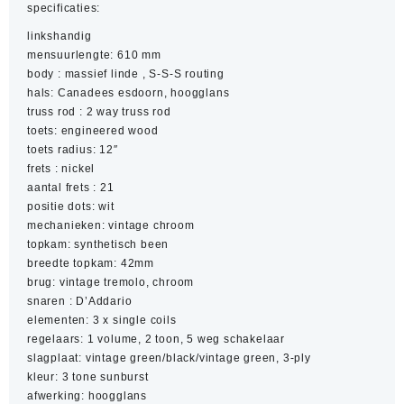
specificaties:
linkshandig
mensuurlengte: 610 mm
body : massief linde , S-S-S routing
hals: Canadees esdoorn, hoogglans
truss rod : 2 way truss rod
toets: engineered wood
toets radius: 12″
frets : nickel
aantal frets : 21
positie dots: wit
mechanieken: vintage chroom
topkam: synthetisch been
breedte topkam: 42mm
brug: vintage tremolo, chroom
snaren : D’Addario
elementen: 3 x single coils
regelaars: 1 volume, 2 toon, 5 weg schakelaar
slagplaat: vintage green/black/vintage green, 3-ply
kleur: 3 tone sunburst
afwerking: hoogglans