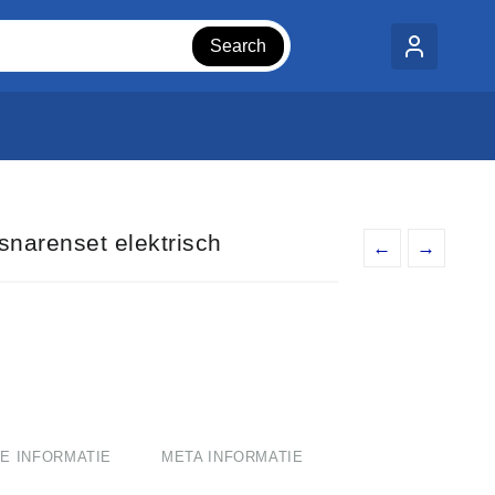
Search
snarenset elektrisch
←
→
E INFORMATIE
META INFORMATIE