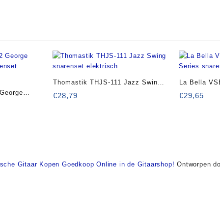
Thomastik THJS-111 Jazz Swing
La Bella VS
George
snarenset elektrisch
Series snare
€
28,79
€
29,65
renset
ische Gitaar Kopen Goedkoop Online in de Gitaarshop!
Ontworpen do