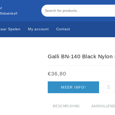
 Webwinkel!
taar Spelen
My account
Contact
Galli BN-140 Black Nylon 
€
36,80
MEER INFO!
BESCHRIJVING
AANVULLEND