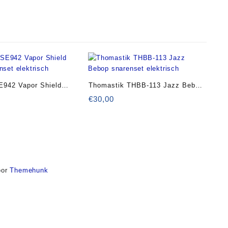
E942 Vapor Shield
Thomastik THBB-113 Jazz Bebop
nset elektrisch
snarenset elektrisch
€
30,00
or
Themehunk