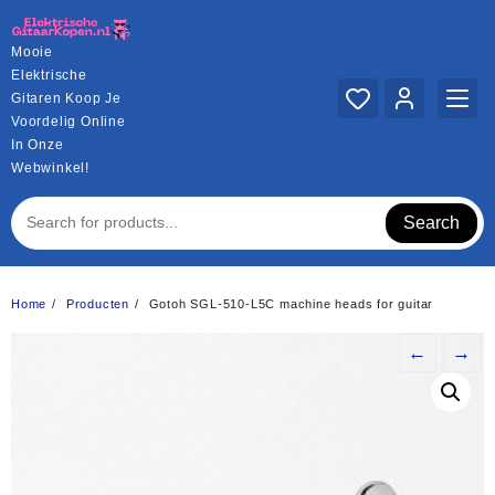
Ga
naar
Mooie
de
Elektrische
inhoud
Gitaren Koop Je
Voordelig Online
In Onze
Webwinkel!
Search
Home
Producten
Gotoh SGL-510-L5C machine heads for guitar
←
→