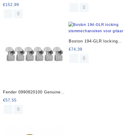
GrandTune Single machine
€
152,99
heads 3L3R Butterbean
Boston 194-GLR locking
stemmechanieken voor gitaar
€
74,39
Fender 0990820100 Genuine
Replacement Part machine
€
57,55
heads